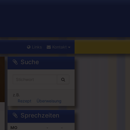
Links
Kontakt
Suche
Suchen
z.B.
Rezept
Überweisung
Sprechzeiten
MO
-
-