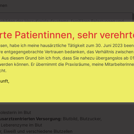
enen
Schäden des Herz-Kreislaufsystems, familiären Belastungen und
islauferkrankungen.
rte Patientinnen, sehr verehrt
icherte der gesetzlichen Krankenversicherung
alle drei Jahre
eine
issen, habe ich meine hausärztliche Tätigkeit zum 30. Juni 2023 be
 nehmen. Zeigt sich eine Auffälligkeit, können Arzt und Patient
hre entgegengebrachte Vertrauen bedanken, das Verhältnis zwischen 
ßere Schäden entwickeln.
us diesem Grund bin ich froh, dass Sie nahezu übergangslos ab 01.
werden können. Er übernimmt die Praxisräume, meine Mitarbeiterinne
 AOK Baden-Württemberg in die
Hausarztzentrierte Versorgung
cht.
auf
jährlich
eine Gesundheitsuntersuchung mit erweitertem
unft,
uchung
lesterin im Blut
usarztzentrierten Versorgung:
Blutbild, Blutzucker,
, Leberenzyme im Blut
, Eiweiß und verschiedene Blutzellen