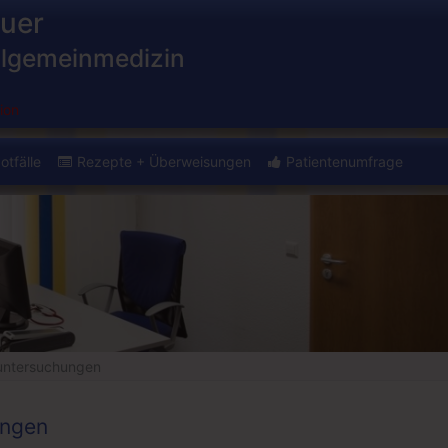
uer
Allgemeinmedizin
ion
otfälle
Rezepte + Überweisungen
Patientenumfrage
untersuchungen
ungen