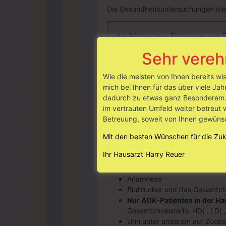
Die Gesundheitsuntersuchungen di
der frühzeitigen Erkennung von 
Risikofaktoren für Herz- und Kre
Sehr vereh
Ab dem 36. Lebensjahr können Vers
Wie die meisten von Ihnen bereits w
Gesundheitsuntersuchung in Anspruch
mich bei Ihnen für das über viele Ja
rechtzeitig handeln, bevor sich grö
dadurch zu etwas ganz Besonderem. A
im vertrauten Umfeld weiter betreut 
Wenn Sie sich als Versicherter der
Betreuung, soweit von Ihnen gewüns
einschreiben, haben Sie Anspruch 
Laborprogramm.
Mit den besten Wünschen für die Zuk
Umfang der Gesundheitsunters
Ihr Hausarzt Harry Reuer
Klinische Untersuchungen
Anamnese
Blutzucker und das Gesamtcho
Nur AOK-Patienten in der Ha
Gesamtcholesterin, HDL, LDL
Urin unter anderem auf Zucker