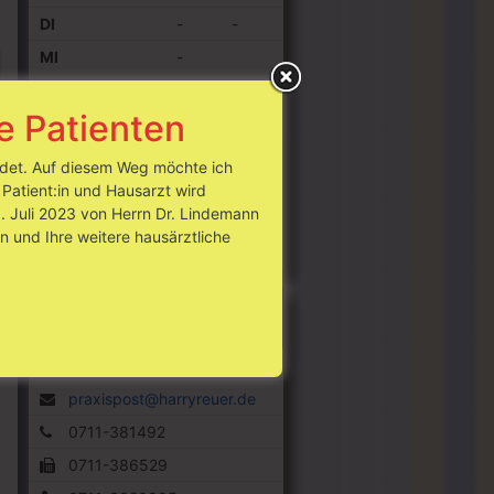
DI
-
-
MI
-
DO
-
-
e Patienten
FR
-
Wichtige Information:
Bitte
endet. Auf diesem Weg möchte ich
beachten Sie, dass die Praxis
Patient:in und Hausarzt wird
ab dem 01.07.2023 von Herrn
 Juli 2023 von Herrn Dr. Lindemann
Dr. Lindemann weiter geführt
n und Ihre weitere hausärztliche
wird!
Kontakt
Visitenkarte
Kontaktformular
praxispost@harryreuer.de
0711-381492
0711-386529