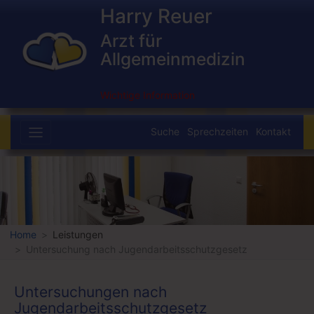
Harry Reuer
Arzt für
Allgemeinmedizin
Wichtige Information
Suche
Sprechzeiten
Kontakt
Home
Leistungen
Untersuchung nach Jugendarbeitsschutzgesetz
Untersuchungen nach
Jugendarbeitsschutzgesetz