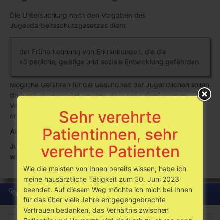
Die Untersuchung nach den Vorgaben des
Jugendarbeitsschutzgesetzes dient
der Früherkennung von Erkrankungen, die die
körperliche, geistige und soziale Entwicklung gefährden.
Mögliche Gefahren für die Gesundheit der Jugendlichen sollen
dadurch abgewendet werden, dass bei aufgefundenen
Verdachtsfällen eine eingehende Diagnostik, Beratung und
Sehr verehrte
erforderlichenfalls eine rechtzeitige Behandlung erfolgt.
Patientinnen, sehr
Anspruch:
verehrte Patienten
Jugendliche bis zum 18. Lebensjahr vor Beginn oder
während einer Ausbildung.
Wie die meisten von Ihnen bereits wissen, habe ich
meine hausärztliche Tätigkeit zum 30. Juni 2023
beendet. Auf diesem Weg möchte ich mich bei Ihnen
Suche
für das über viele Jahre entgegengebrachte
Vertrauen bedanken, das Verhältnis zwischen