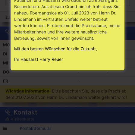
Patient:in und Hausarzt wird dadurch zu etwas ganz
Such
Besonderem. Aus diesem Grund bin ich froh, dass Sie
nahezu übergangslos ab 01. Juli 2023 von Herrn Dr.
z.B.
Rezept
Überweisung
Lindemann im vertrauten Umfeld weiter betreut
werden können. Er übernimmt die Praxisräume, meine
Sprechzeiten
Mitarbeiterinnen und Ihre weitere hausärztliche
Betreuung, soweit von Ihnen gewünscht.
MO
-
-
Mit den besten Wünschen für die Zukunft,
DI
-
-
Ihr Hausarzt Harry Reuer
MI
-
DO
-
-
FR
-
Wichtige Information:
Bitte beachten Sie, dass die Praxis ab
dem 01.07.2023 von Herrn Dr. Lindemann weiter geführt wird!
Kontakt
Visitenkarte
Kontaktformular